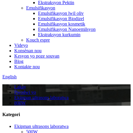
Ekstraksyon Pektin
Emulsifikasyon
Emulsifikasyon lwil oliv
Emulsifikasyon Biodizel
Emulsifikasyon kosmetik
Emulsifikasyon Nanoemilsyon
Ekstraksyon kurkumin
Kouch espre
Videyo
Konsènan nou
Kesyon yo poze souvan
Blog
Kontakte nou
English
Lakay
Pwodwi yo
Ekipman ultrasons laboratwa
800W
Kategori
Ekipman ultrasons laboratwa
500W