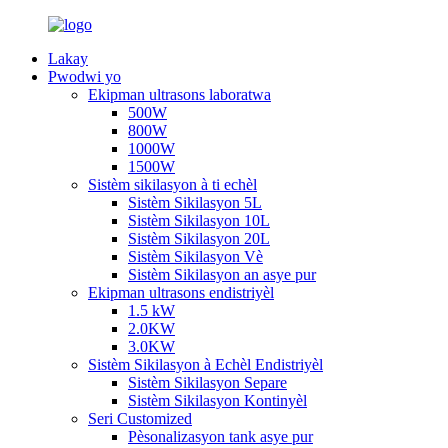
Lakay
Pwodwi yo
Ekipman ultrasons laboratwa
500W
800W
1000W
1500W
Sistèm sikilasyon à ti echèl
Sistèm Sikilasyon 5L
Sistèm Sikilasyon 10L
Sistèm Sikilasyon 20L
Sistèm Sikilasyon Vè
Sistèm Sikilasyon an asye pur
Ekipman ultrasons endistriyèl
1.5 kW
2.0KW
3.0KW
Sistèm Sikilasyon à Echèl Endistriyèl
Sistèm Sikilasyon Separe
Sistèm Sikilasyon Kontinyèl
Seri Customized
Pèsonalizasyon tank asye pur