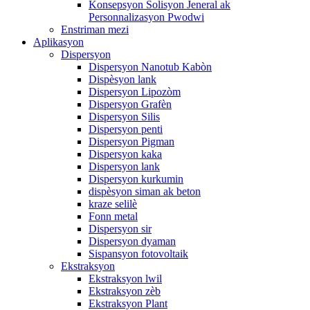
Konsepsyon Solisyon Jeneral ak
Personnalizasyon Pwodwi
Enstriman mezi
Aplikasyon
Dispersyon
Dispersyon Nanotub Kabòn
Dispèsyon lank
Dispersyon Lipozòm
Dispersyon Grafèn
Dispersyon Silis
Dispersyon penti
Dispersyon Pigman
Dispersyon kaka
Dispersyon lank
Dispersyon kurkumin
dispèsyon siman ak beton
kraze selilè
Fonn metal
Dispersyon sir
Dispersyon dyaman
Sispansyon fotovoltaik
Ekstraksyon
Ekstraksyon lwil
Ekstraksyon zèb
Ekstraksyon Plant