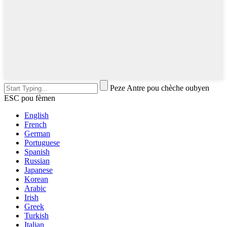
Peze Antre pou chèche oubyen
ESC pou fèmen
English
French
German
Portuguese
Spanish
Russian
Japanese
Korean
Arabic
Irish
Greek
Turkish
Italian