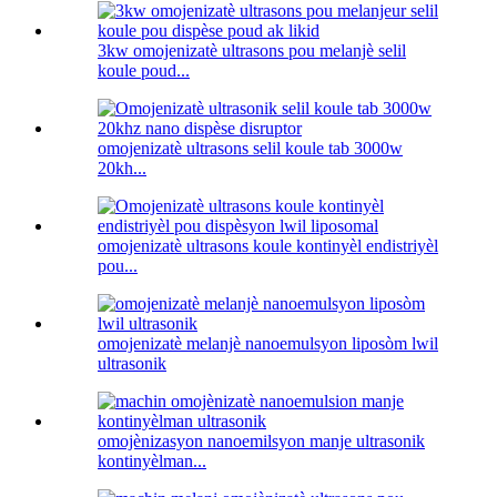
3kw omojenizatè ultrasons pou melanjè selil
koule poud...
omojenizatè ultrasons selil koule tab 3000w
20kh...
omojenizatè ultrasons koule kontinyèl endistriyèl
pou...
omojenizatè melanjè nanoemulsyon liposòm lwil
ultrasonik
omojènizasyon nanoemilsyon manje ultrasonik
kontinyèlman...