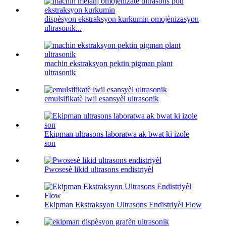
dispèsyon ekstraksyon kurkumin omojènizasyon
ultrasonik...
machin ekstraksyon pektin pigman plant
ultrasonik
emulsifikatè lwil esansyèl ultrasonik
Ekipman ultrasons laboratwa ak bwat ki izole
son
Pwosesè likid ultrasons endistriyèl
Ekipman Ekstraksyon Ultrasons Endistriyèl Flow