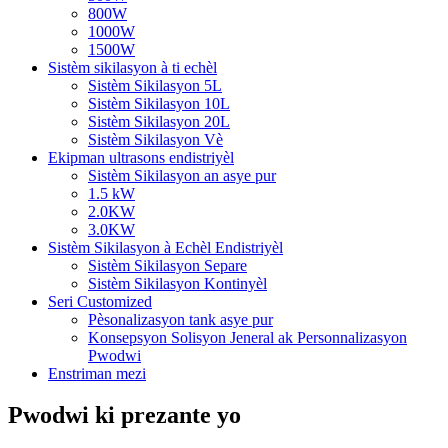
800W
1000W
1500W
Sistèm sikilasyon à ti echèl
Sistèm Sikilasyon 5L
Sistèm Sikilasyon 10L
Sistèm Sikilasyon 20L
Sistèm Sikilasyon Vè
Ekipman ultrasons endistriyèl
Sistèm Sikilasyon an asye pur
1.5 kW
2.0KW
3.0KW
Sistèm Sikilasyon à Echèl Endistriyèl
Sistèm Sikilasyon Separe
Sistèm Sikilasyon Kontinyèl
Seri Customized
Pèsonalizasyon tank asye pur
Konsepsyon Solisyon Jeneral ak Personnalizasyon
Pwodwi
Enstriman mezi
Pwodwi ki prezante yo