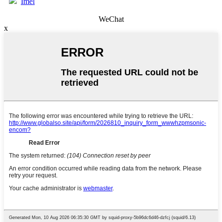
Imèl
WeChat
x