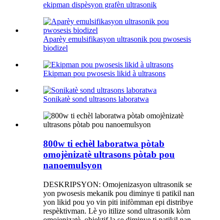
ekipman dispèsyon grafèn ultrasonik
Aparèy emulsifikasyon ultrasonik pou pwosesis
biodizel
Ekipman pou pwosesis likid à ultrasons
Sonikatè sond ultrasons laboratwa
800w ti echèl laboratwa pòtab
omojènizatè ultrasons pòtab pou
nanoemulsyon
DESKRIPSYON: Omojenizasyon ultrasonik se
yon pwosesis mekanik pou diminye ti patikil nan
yon likid pou yo vin piti inifòmman epi distribye
respèktivman. Lè yo itilize sond ultrasonik kòm
omojenizatè, objektif la se diminye ti patikil nan