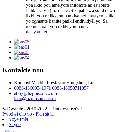
yon likid pou amelyore inifòmite ak estabilite.
Patikil sa yo (faz dispèse) kapab swa solid oswa
likid. Yon rediksyon nan dyamèt mwayèn patikil
yo ogmante kantite patikil endividyèl yo. Sa
mennen nan yon rediksyon nan...
detay
ankèt
Kontakte nou
Konpayi Machin Presizyon Hangzhou, Ltd.
0086-13600541971
0086-18058711857
abby@hzpmsonic.com
leon@hzpmsonic.com
© Dwa otè - 2010-2022 : Tout dwa rezève.
Pwodwi cho yo
-
Plan sit la
Voye Imèl
Skype