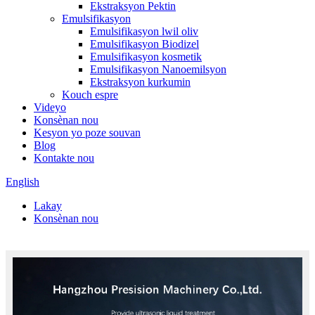
Ekstraksyon Pektin
Emulsifikasyon
Emulsifikasyon lwil oliv
Emulsifikasyon Biodizel
Emulsifikasyon kosmetik
Emulsifikasyon Nanoemilsyon
Ekstraksyon kurkumin
Kouch espre
Videyo
Konsènan nou
Kesyon yo poze souvan
Blog
Kontakte nou
English
Lakay
Konsènan nou