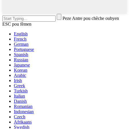
Peze Antre pou chèche oubyen
ESC pou fèmen
English
French
German
Portuguese
Spanish
Russian
Japanese
Korean
Arabic
Irish
Greek
Turkish
Italian
Danish
Romanian
Indonesian
Czech
Afrikaans
Swedish