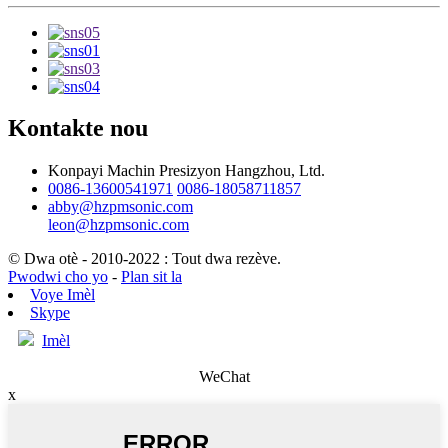
Kontakte nou
Konpayi Machin Presizyon Hangzhou, Ltd.
0086-13600541971
0086-18058711857
abby@hzpmsonic.com
leon@hzpmsonic.com
© Dwa otè - 2010-2022 : Tout dwa rezève.
Pwodwi cho yo
-
Plan sit la
Voye Imèl
Skype
Imèl
WeChat
x