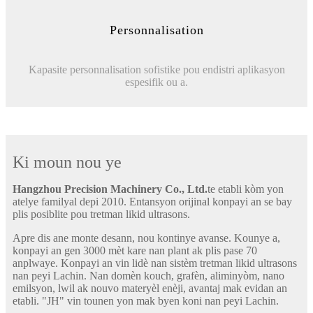
Personnalisation
Kapasite personnalisation sofistike pou endistri aplikasyon
espesifik ou a.
Ki moun nou ye
Hangzhou Precision Machinery Co., Ltd.
te etabli kòm yon
atelye familyal depi 2010. Entansyon orijinal konpayi an se bay
plis posiblite pou tretman likid ultrasons.
Apre dis ane monte desann, nou kontinye avanse. Kounye a,
konpayi an gen 3000 mèt kare nan plant ak plis pase 70
anplwaye. Konpayi an vin lidè nan sistèm tretman likid ultrasons
nan peyi Lachin. Nan domèn kouch, grafèn, aliminyòm, nano
emilsyon, lwil ak nouvo materyèl enèji, avantaj mak evidan an
etabli. "JH" vin tounen yon mak byen koni nan peyi Lachin.