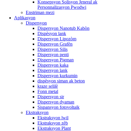
Konsepsyon Solisyon Jeneral ak
Personnalizasyon Pwodwi
Enstriman mezi
Aplikasyon
Dispersyon
Dispersyon Nanotub Kabòn
Dispèsyon lank
Dispersyon Lipozòm
Dispersyon Grafèn
Dispersyon Silis
Dispersyon penti
Dispersyon Pigman
Dispersyon kaka
Dispersyon lank
Dispersyon kurkumin
dispèsyon siman ak beton
kraze selilè
Fonn metal
Dispersyon sir
Dispersyon dyaman
Sispansyon fotovoltaik
Ekstraksyon
Ekstraksyon lwil
Ekstraksyon zèb
Ekstraksyon Plant