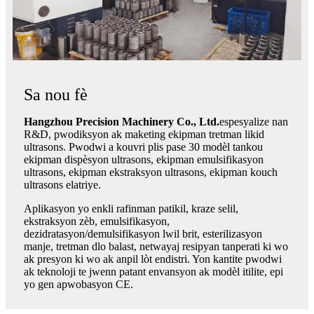
Sa nou fè
Hangzhou Precision Machinery Co., Ltd.
espesyalize nan
R&D, pwodiksyon ak maketing ekipman tretman likid
ultrasons. Pwodwi a kouvri plis pase 30 modèl tankou
ekipman dispèsyon ultrasons, ekipman emulsifikasyon
ultrasons, ekipman ekstraksyon ultrasons, ekipman kouch
ultrasons elatriye.
Aplikasyon yo enkli rafinman patikil, kraze selil,
ekstraksyon zèb, emulsifikasyon,
dezidratasyon/demulsifikasyon lwil brit, esterilizasyon
manje, tretman dlo balast, netwayaj resipyan tanperati ki wo
ak presyon ki wo ak anpil lòt endistri. Yon kantite pwodwi
ak teknoloji te jwenn patant envansyon ak modèl itilite, epi
yo gen apwobasyon CE.