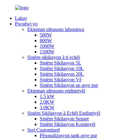
Lakay
Pwodwi yo
Ekipman ultrasons laboratwa
500W
800W
1000W
1500W
Sistèm sikilasyon à ti echèl
Sistèm Sikilasyon 5L
Sistèm Sikilasyon 10L
Sistèm Sikilasyon 20L
Sistèm Sikilasyon Vè
Sistèm Sikilasyon an asye pur
Ekipman ultrasons endistriyèl
1.5 kW
2.0KW
3.0KW
Sistèm Sikilasyon à Echèl Endistriyèl
Sistèm Sikilasyon Separe
Sistèm Sikilasyon Kontinyèl
Seri Customized
Pèsonalizasyon tank asye pur