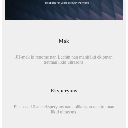
Mak
JH-mak ki renome nan Lachin nan manifakti ekipman
tretman likid ultrasons.
Eksperyans
Plis pase 10 ane eksperyans nan aplikasyon nan tretman
likid ultrasons.