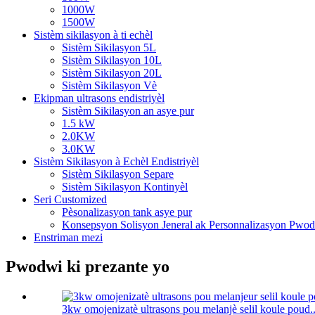
1000W
1500W
Sistèm sikilasyon à ti echèl
Sistèm Sikilasyon 5L
Sistèm Sikilasyon 10L
Sistèm Sikilasyon 20L
Sistèm Sikilasyon Vè
Ekipman ultrasons endistriyèl
Sistèm Sikilasyon an asye pur
1.5 kW
2.0KW
3.0KW
Sistèm Sikilasyon à Echèl Endistriyèl
Sistèm Sikilasyon Separe
Sistèm Sikilasyon Kontinyèl
Seri Customized
Pèsonalizasyon tank asye pur
Konsepsyon Solisyon Jeneral ak Personnalizasyon Pwo
Enstriman mezi
Pwodwi ki prezante yo
3kw omojenizatè ultrasons pou melanjè selil koule poud..