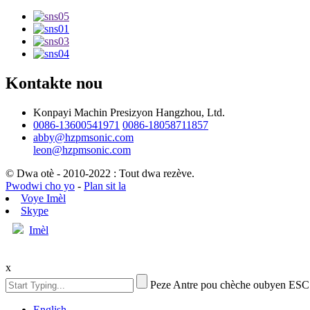
Kontakte nou
Konpayi Machin Presizyon Hangzhou, Ltd.
0086-13600541971
0086-18058711857
abby@hzpmsonic.com
leon@hzpmsonic.com
© Dwa otè - 2010-2022 : Tout dwa rezève.
Pwodwi cho yo
-
Plan sit la
Voye Imèl
Skype
Imèl
x
Peze Antre pou chèche oubyen ESC
English