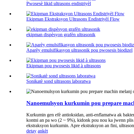
Pwosesè likid ultrasons endistriyèl
Ekipman Ekstraksyon Ultrasons Endistriyèl Flow
ekipman dispèsyon grafèn ultrasonik
Aparèy emulsifikasyon ultrasonik pou pwosesis biodizel
Ekipman pou pwosesis likid à ultrasons
Sonikatè sond ultrasons laboratwa
Nanoemulsyon kurkumin pou prepare machi
Kurkumin gen efè antioksidan, anti-enflamatwa ak bakter
kontni an pa wo (2 ~ 9%), kidonk pou nou ka jwenn plis 
ekstraksyon kurkumin. Apre ekstraksyon an fini, ultrason
detay
ankèt