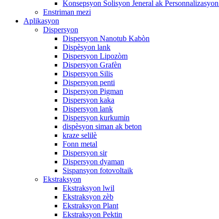
Konsepsyon Solisyon Jeneral ak Personnalizasy
Enstriman mezi
Aplikasyon
Dispersyon
Dispersyon Nanotub Kabòn
Dispèsyon lank
Dispersyon Lipozòm
Dispersyon Grafèn
Dispersyon Silis
Dispersyon penti
Dispersyon Pigman
Dispersyon kaka
Dispersyon lank
Dispersyon kurkumin
dispèsyon siman ak beton
kraze selilè
Fonn metal
Dispersyon sir
Dispersyon dyaman
Sispansyon fotovoltaik
Ekstraksyon
Ekstraksyon lwil
Ekstraksyon zèb
Ekstraksyon Plant
Ekstraksyon Pektin