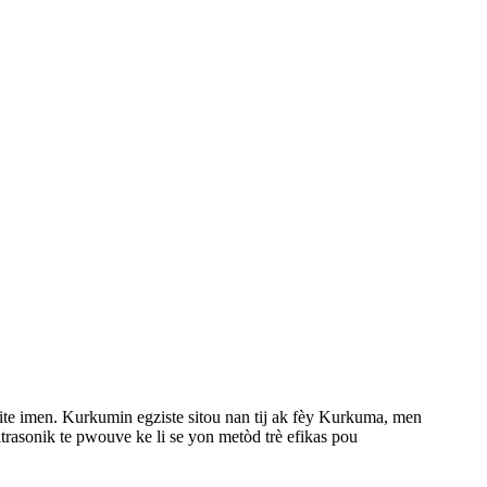
ite imen. Kurkumin egziste sitou nan tij ak fèy Kurkuma, men
rasonik te pwouve ke li se yon metòd trè efikas pou