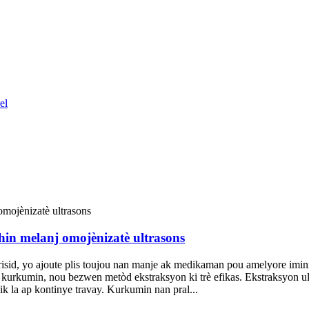
n melanj omojènizatè ultrasons
isid, yo ajoute plis toujou nan manje ak medikaman pou amelyore imin
kurkumin, nou bezwen metòd ekstraksyon ki trè efikas. Ekstraksyon ult
ik la ap kontinye travay. Kurkumin nan pral...