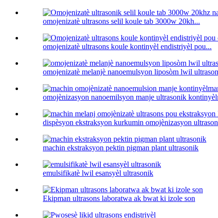
omojenizatè ultrasons selil koule tab 3000w 20kh...
omojenizatè ultrasons koule kontinyèl endistriyèl pou...
omojenizatè melanjè nanoemulsyon liposòm lwil ultrason
omojènizasyon nanoemilsyon manje ultrasonik kontinyèl
dispèsyon ekstraksyon kurkumin omojènizasyon ultrasoni
machin ekstraksyon pektin pigman plant ultrasonik
emulsifikatè lwil esansyèl ultrasonik
Ekipman ultrasons laboratwa ak bwat ki izole son