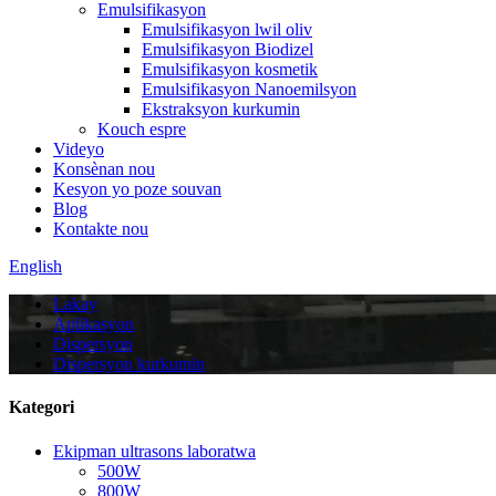
Emulsifikasyon
Emulsifikasyon lwil oliv
Emulsifikasyon Biodizel
Emulsifikasyon kosmetik
Emulsifikasyon Nanoemilsyon
Ekstraksyon kurkumin
Kouch espre
Videyo
Konsènan nou
Kesyon yo poze souvan
Blog
Kontakte nou
English
Lakay
Aplikasyon
Dispersyon
Dispersyon kurkumin
Kategori
Ekipman ultrasons laboratwa
500W
800W