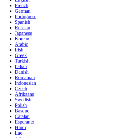
French
German
Portuguese
Spanish
Russian
Japanese
Korean
Arabic
Irish
Greek
Turkish
Italian
Danish
Romanian
Indonesian
Czech
Afrikaans
Swedish
Polish
Basque
Catalan
Esperanto
Hindi
Lao