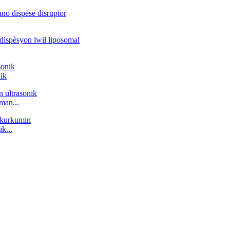
ik
man...
k...