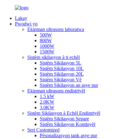
Lakay
Pwodwi yo
Ekipman ultrasons laboratwa
500W
800W
1000W
1500W
Sistèm sikilasyon à ti echèl
Sistèm Sikilasyon 5L
Sistèm Sikilasyon 10L
Sistèm Sikilasyon 20L
Sistèm Sikilasyon Vè
Sistèm Sikilasyon an asye pur
Ekipman ultrasons endistriyèl
1.5 kW
2.0KW
3.0KW
Sistèm Sikilasyon à Echèl Endistriyèl
Sistèm Sikilasyon Separe
Sistèm Sikilasyon Kontinyèl
Seri Customized
Pèsonalizasyon tank asye pur