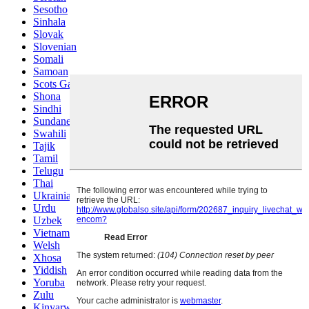
Sesotho
Sinhala
Slovak
Slovenian
Somali
Samoan
Scots Gaelic
Shona
Sindhi
Sundanese
Swahili
Tajik
Tamil
Telugu
Thai
Ukrainian
Urdu
Uzbek
Vietnamese
Welsh
Xhosa
Yiddish
Yoruba
Zulu
Kinyarwanda