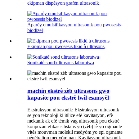
ekipman dispèsyon grafèn ultrasonik
Aparèy emulsifikasyon ultrasonik pou pwosesis
biodizel
Ekipman pou pwosesis likid à ultrasons
Sonikatè sond ultrasons laboratwa
machin ekstrè zèb ultrasons gwo
kapasite pou ekstrè lwil esansyèl
Ekstraksyon ultrasonik: Ekstraksyon ultrasonik
se yon teknoloji ki itilize efè kavitasyon, efè
mekanik ak efè tèmik vag ultrasonik pou ekstrè
konpozan efikas sibstans yo (zèb) lè yo ogmante
vitès mouvman molekil medyòm yo epi ogmante
pénétration medyòm nan. Kavitasyon ultrasonik