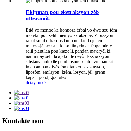
Ekipman pou ekstraksyon zèb
ultrasonik
Etid yo montre ke konpoze èrbal yo dwe sou fòm
molekil pou selil imen yo ka absòbe. Vibrasyon
rapid sond ultrasons lan nan likid la jenere
mikwo-jè pwisan, ki kontinyèlman frape miray
selil plant lan pou kraze li, pandan materyèl ki
nan miray selil la ap koule deyò. Ekstraksyon
sibstans molekilè pa ultrasons ka delivre nan kò
imen an nan divès fòm, tankou sispansyon,
liposòm, emilsyon, krèm, losyon, jèl, grenn,
kapsil, poud, granules ...
detay
ankèt
Kontakte nou