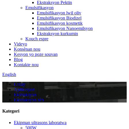
Ekstraksyon Pektin
Emulsifikasyon
Emulsifikasyon lwil oliv
Emulsifikasyon Biodizel
Emulsifikasyon kosmetik
Emulsifikasyon Nanoemilsyon
Ekstraksyon kurkumin
Kouch espre
Videyo
Konsènan nou
Kesyon yo poze souvan
Blog
Kontakte nou
English
Lakay
Aplikasyon
Ekstraksyon
Ekstraksyon zèb
Kategori
Ekipman ultrasons laboratwa
500W