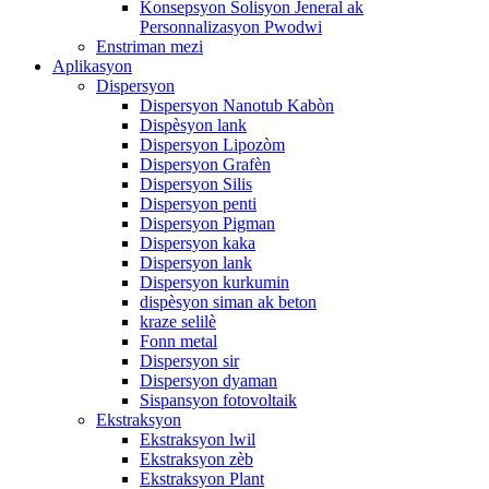
Konsepsyon Solisyon Jeneral ak
Personnalizasyon Pwodwi
Enstriman mezi
Aplikasyon
Dispersyon
Dispersyon Nanotub Kabòn
Dispèsyon lank
Dispersyon Lipozòm
Dispersyon Grafèn
Dispersyon Silis
Dispersyon penti
Dispersyon Pigman
Dispersyon kaka
Dispersyon lank
Dispersyon kurkumin
dispèsyon siman ak beton
kraze selilè
Fonn metal
Dispersyon sir
Dispersyon dyaman
Sispansyon fotovoltaik
Ekstraksyon
Ekstraksyon lwil
Ekstraksyon zèb
Ekstraksyon Plant