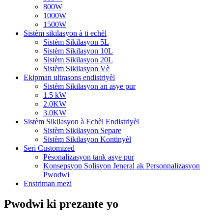
800W
1000W
1500W
Sistèm sikilasyon à ti echèl
Sistèm Sikilasyon 5L
Sistèm Sikilasyon 10L
Sistèm Sikilasyon 20L
Sistèm Sikilasyon Vè
Ekipman ultrasons endistriyèl
Sistèm Sikilasyon an asye pur
1.5 kW
2.0KW
3.0KW
Sistèm Sikilasyon à Echèl Endistriyèl
Sistèm Sikilasyon Separe
Sistèm Sikilasyon Kontinyèl
Seri Customized
Pèsonalizasyon tank asye pur
Konsepsyon Solisyon Jeneral ak Personnalizasyon
Pwodwi
Enstriman mezi
Pwodwi ki prezante yo