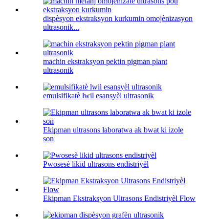
dispèsyon ekstraksyon kurkumin omojènizasyon
ultrasonik...
machin ekstraksyon pektin pigman plant
ultrasonik
emulsifikatè lwil esansyèl ultrasonik
Ekipman ultrasons laboratwa ak bwat ki izole
son
Pwosesè likid ultrasons endistriyèl
Ekipman Ekstraksyon Ultrasons Endistriyèl Flow