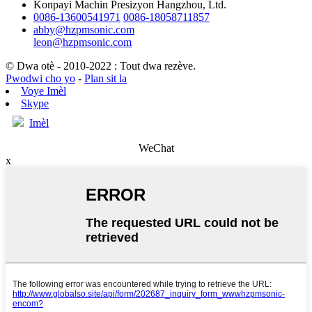
Konpayi Machin Presizyon Hangzhou, Ltd.
0086-13600541971
0086-18058711857
abby@hzpmsonic.com
leon@hzpmsonic.com
© Dwa otè - 2010-2022 : Tout dwa rezève.
Pwodwi cho yo
-
Plan sit la
Voye Imèl
Skype
Imèl
WeChat
x