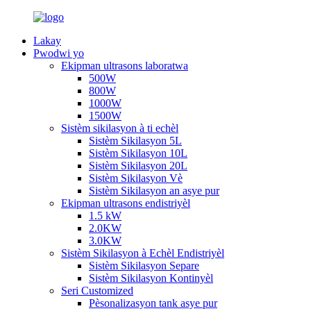
Lakay
Pwodwi yo
Ekipman ultrasons laboratwa
500W
800W
1000W
1500W
Sistèm sikilasyon à ti echèl
Sistèm Sikilasyon 5L
Sistèm Sikilasyon 10L
Sistèm Sikilasyon 20L
Sistèm Sikilasyon Vè
Sistèm Sikilasyon an asye pur
Ekipman ultrasons endistriyèl
1.5 kW
2.0KW
3.0KW
Sistèm Sikilasyon à Echèl Endistriyèl
Sistèm Sikilasyon Separe
Sistèm Sikilasyon Kontinyèl
Seri Customized
Pèsonalizasyon tank asye pur