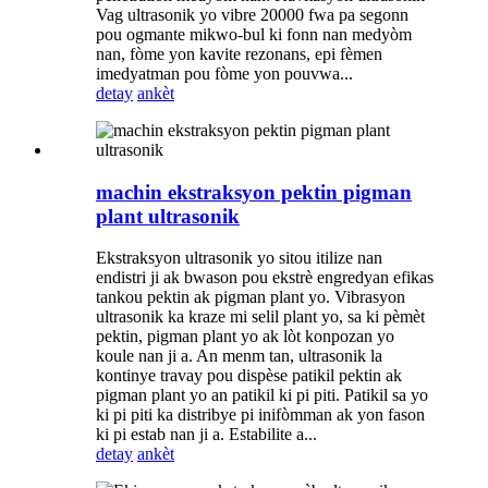
Vag ultrasonik yo vibre 20000 fwa pa segonn
pou ogmante mikwo-bul ki fonn nan medyòm
nan, fòme yon kavite rezonans, epi fèmen
imedyatman pou fòme yon pouvwa...
detay
ankèt
machin ekstraksyon pektin pigman
plant ultrasonik
Ekstraksyon ultrasonik yo sitou itilize nan
endistri ji ak bwason pou ekstrè engredyan efikas
tankou pektin ak pigman plant yo. Vibrasyon
ultrasonik ka kraze mi selil plant yo, sa ki pèmèt
pektin, pigman plant yo ak lòt konpozan yo
koule nan ji a. An menm tan, ultrasonik la
kontinye travay pou dispèse patikil pektin ak
pigman plant yo an patikil ki pi piti. Patikil sa yo
ki pi piti ka distribye pi inifòmman ak yon fason
ki pi estab nan ji a. Estabilite a...
detay
ankèt