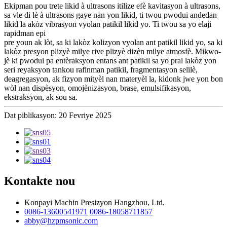
Ekipman pou trete likid à ultrasons itilize efè kavitasyon à ultrasons,
sa vle di lè à ultrasons gaye nan yon likid, ti twou pwodui andedan
likid la akòz vibrasyon vyolan patikil likid yo. Ti twou sa yo elaji
rapidman epi
pre youn ak lòt, sa ki lakòz kolizyon vyolan ant patikil likid yo, sa ki
lakòz presyon plizyè milye rive plizyè dizèn milye atmosfè. Mikwo-
jè ki pwodui pa entèraksyon entans ant patikil sa yo pral lakòz yon
seri reyaksyon tankou rafinman patikil, fragmentasyon selilè,
deagregasyon, ak fizyon mityèl nan materyèl la, kidonk jwe yon bon
wòl nan dispèsyon, omojènizasyon, brase, emulsifikasyon,
ekstraksyon, ak sou sa.
Dat piblikasyon: 20 Fevriye 2025
Kontakte nou
Konpayi Machin Presizyon Hangzhou, Ltd.
0086-13600541971
0086-18058711857
abby@hzpmsonic.com