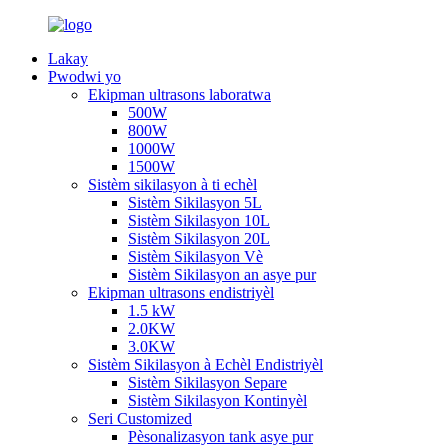
Lakay
Pwodwi yo
Ekipman ultrasons laboratwa
500W
800W
1000W
1500W
Sistèm sikilasyon à ti echèl
Sistèm Sikilasyon 5L
Sistèm Sikilasyon 10L
Sistèm Sikilasyon 20L
Sistèm Sikilasyon Vè
Sistèm Sikilasyon an asye pur
Ekipman ultrasons endistriyèl
1.5 kW
2.0KW
3.0KW
Sistèm Sikilasyon à Echèl Endistriyèl
Sistèm Sikilasyon Separe
Sistèm Sikilasyon Kontinyèl
Seri Customized
Pèsonalizasyon tank asye pur