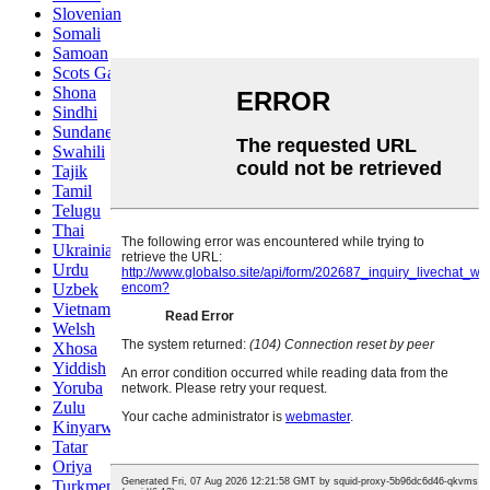
Slovenian
Somali
Samoan
Scots Gaelic
Shona
Sindhi
Sundanese
Swahili
Tajik
Tamil
Telugu
Thai
Ukrainian
Urdu
Uzbek
Vietnamese
Welsh
Xhosa
Yiddish
Yoruba
Zulu
Kinyarwanda
Tatar
Oriya
Turkmen