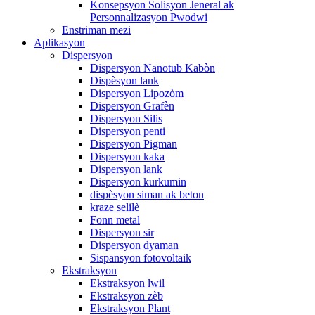
Konsepsyon Solisyon Jeneral ak
Personnalizasyon Pwodwi
Enstriman mezi
Aplikasyon
Dispersyon
Dispersyon Nanotub Kabòn
Dispèsyon lank
Dispersyon Lipozòm
Dispersyon Grafèn
Dispersyon Silis
Dispersyon penti
Dispersyon Pigman
Dispersyon kaka
Dispersyon lank
Dispersyon kurkumin
dispèsyon siman ak beton
kraze selilè
Fonn metal
Dispersyon sir
Dispersyon dyaman
Sispansyon fotovoltaik
Ekstraksyon
Ekstraksyon lwil
Ekstraksyon zèb
Ekstraksyon Plant