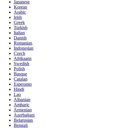
Japanese
Korean
Arabic
Irish
Greek
Turkish
Italian
Danish
Romanian
Indonesian
Czech
Afrikaans
Swedish
Polish
Basque
Catalan
Esperanto
Hindi
Lao
Albanian
Amharic
Armenian
Azerbaijani
Belarusian
Bengali