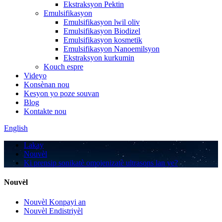
Ekstraksyon Pektin
Emulsifikasyon
Emulsifikasyon lwil oliv
Emulsifikasyon Biodizel
Emulsifikasyon kosmetik
Emulsifikasyon Nanoemilsyon
Ekstraksyon kurkumin
Kouch espre
Videyo
Konsènan nou
Kesyon yo poze souvan
Blog
Kontakte nou
English
Lakay
Nouvèl
Ki prensip sonikatè omojenizatè ultrasons lan ye?
Nouvèl
Nouvèl Konpayi an
Nouvèl Endistriyèl