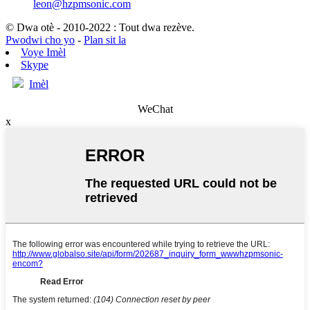
leon@hzpmsonic.com
© Dwa otè - 2010-2022 : Tout dwa rezève.
Pwodwi cho yo
-
Plan sit la
Voye Imèl
Skype
Imèl
WeChat
x